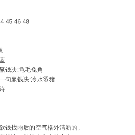
44 45 46 48
双
蓝
句赢钱决:龟毛兔角
说一句赢钱决:冷水烫猪
诗
？
：欲钱找雨后的空气格外清新的。