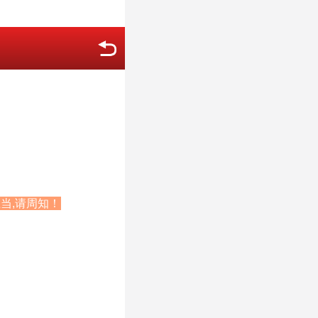
当,请周知！