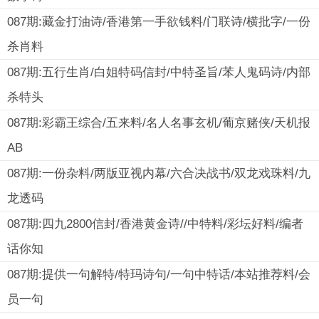
087期:藏金打油诗/香港第一手欲钱料/门联诗/横批字/一份
杀肖料
087期:五行生肖/白姐特码信封/中特圣旨/苯人鬼码诗/内部
杀特头
087期:彩霸王综合/五来料/名人名事玄机/葡京赌侠/天机报
AB
087期:一份杂料/两版亚视内幕/六合决战书/双龙戏珠料/九
龙透码
087期:四九2800信封/香港黄金诗//中特料/彩坛好料/编者
话你知
087期:提供一句解特/特玛诗句/一句中特话/本站推荐料/会
员一句