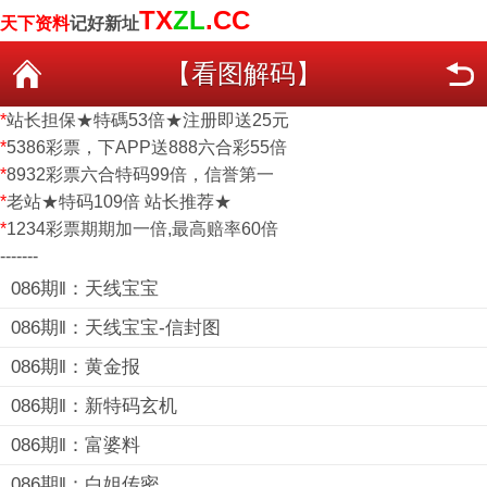
TX
ZL
.CC
天下资料
记好新址
【看图解码】
*
站长担保★特碼53倍★注册即送25元
*
5386彩票，下APP送888六合彩55倍
*
8932彩票六合特码99倍，信誉第一
*
老站★特码109倍 站长推荐★
*
1234彩票期期加一倍,最高赔率60倍
-------
086期‖：天线宝宝
086期‖：天线宝宝-信封图
086期‖：黄金报
086期‖：新特码玄机
086期‖：富婆料
086期‖：白姐传密