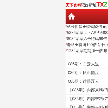
TX
Z
天下资料
记好新址
*
站长担保★特碼53倍★
*
5386彩票，下APP送8
*
8932彩票六合特码99
*
老站★特码109倍 站长
*
1234彩票期期加一倍,
-------
086期：白云大道
086期：良山懒汉
086期：过眼浮云
【086期】内部来料(
【086期】内部来料(
【086期】内部来料(